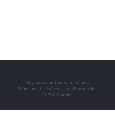
Odyssées des Terres Inconnues
Siège social – 149 route de Montdardier
30770 Blandas