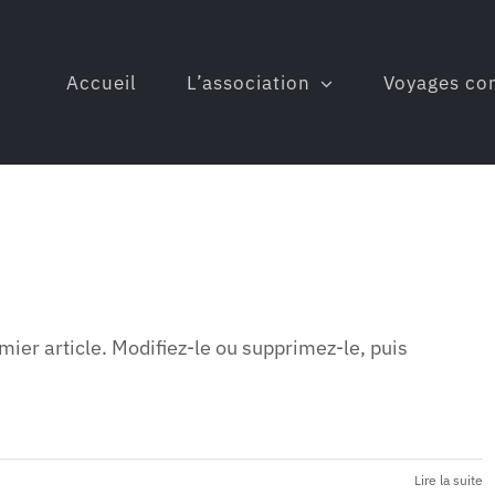
Accueil
L’association
Voyages co
ier article. Modifiez-le ou supprimez-le, puis
Lire la suite