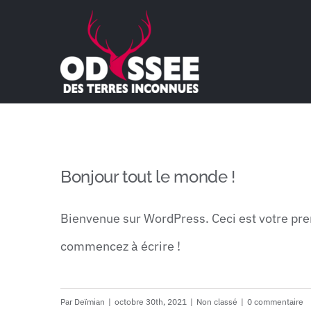
Passer
au
contenu
Bonjour tout le monde !
Bienvenue sur WordPress. Ceci est votre prem
commencez à écrire !
Par
Deïmian
|
octobre 30th, 2021
|
Non classé
|
0 commentaire