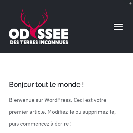
Passer
au
contenu
Tog
Nav
Accueil
L’association
Bonjour tout le monde !
Voyages conférences
Bienvenue sur WordPress. Ceci est votre
premier article. Modifiez-le ou supprimez-le,
Événements
puis commencez à écrire !