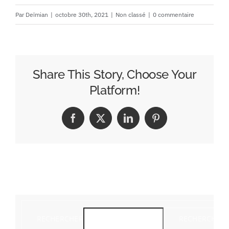
Contact
Par
Deïmian
|
octobre 30th, 2021
|
Non classé
|
0 commentaire
Share This Story, Choose Your
Platform!
Facebook
X
LinkedIn
Pinterest
RECHERCHER
RECHERCHER