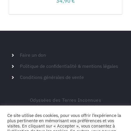
34,90
€
Faire un don
Politique de confidentialité & mentions légales
Conditions générales de vente
Odyssées des Terres Inconnues
Siège social – 149 route de Montdardier 30770
Blandas
Ce site utilise des cookies, pour vous offrir l’expérience la
plus pertinente en mémorisant vos préférences et vos
visites. En cliquant sur « Accepter », vous consentez à