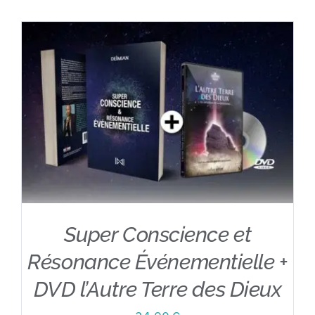
Contact
Super Conscience et
Résonance Événementielle +
DVD l’Autre Terre des Dieux
AJOUTER AU PANIER
/
DÉTAILS