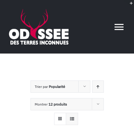
Passer
au
contenu
Tog
Nav
Accueil
L’association
Trier par
Popularité
Voyages conférences
Montrer
12 produits
Événements