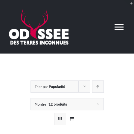
Passer
au
contenu
Tog
Nav
Accueil
L’association
Trier par
Popularité
Voyages conférences
Montrer
12 produits
Événements