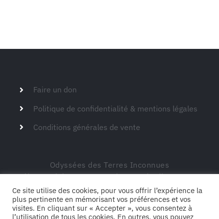
Manchester Airport
Faire un don
Politique de confidentialité & mentions légales
Conditions générales de vente
Odyssées des Terres Inconnues
Siège social – 149 route de Montdardier 30770
Blandas
Ce site utilise des cookies, pour vous offrir l’expérience la
plus pertinente en mémorisant vos préférences et vos
visites. En cliquant sur « Accepter », vous consentez à
l’utilisation de tous les cookies. En outres, vous pouvez