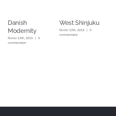
Danish
West Shinjuku
M
Modernity
A
février 13th, 2015
|
0
commentaire
février 13th, 2015
|
0
fév
commentaire
com