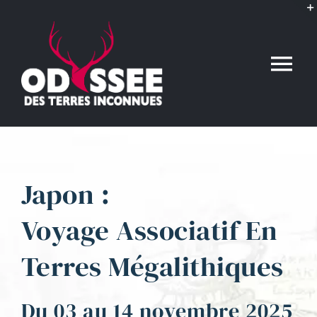
Passer
au
contenu
Tog
Nav
Accueil
Japon :
L’association
Voyage Associatif En
Voyages conférences
Terres Mégalithiques
Événements
Du 03 au 14 novembre 2025