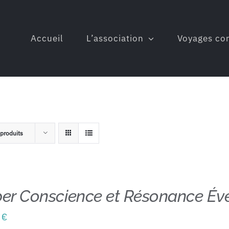
Accueil
L’association
Voyages co
produits
er Conscience et Résonance Év
0
€