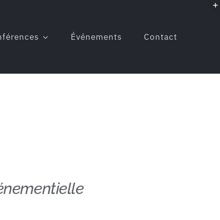
nférences
Événements
Contact
énementielle