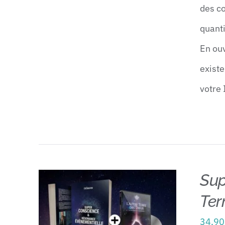
des c
quanti
En ouv
existe
votre 
Sup
Ter
34,9