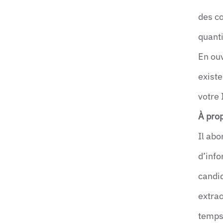
des c
quanti
En ouv
existe
votre 
À prop
Il ab
d’info
candid
extrao
temps,