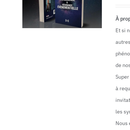
À prop
Et si 
autres
phéno
AJOUTER AU PANIER
/
APERÇU
de no
Super
à requ
invit
les sy
Nous 