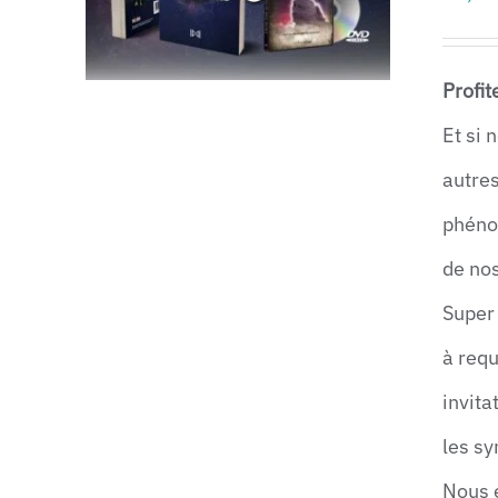
Profit
Et si 
autres
AJOUTER AU PANIER
/
APERÇU
phéno
de no
Super
à requ
invit
les sy
Nous 