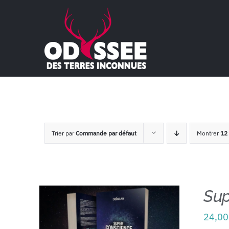
Passer
au
contenu
Trier par
Commande par défaut
Montrer
12 
Sup
24,0