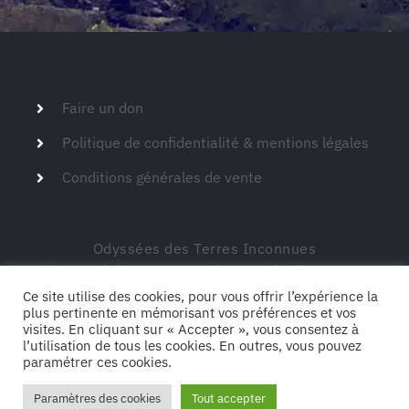
Faire un don
Politique de confidentialité & mentions légales
Conditions générales de vente
Odyssées des Terres Inconnues
Siège social – 149 route de Montdardier 30770
Blandas
Ce site utilise des cookies, pour vous offrir l’expérience la
plus pertinente en mémorisant vos préférences et vos
visites. En cliquant sur « Accepter », vous consentez à
l’utilisation de tous les cookies. En outres, vous pouvez
paramétrer ces cookies.
CONTACTEZ-NOUS
Paramètres des cookies
Tout accepter