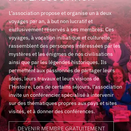
L’association propose et organise un à deux
voyages par an, à but non lucratif et
exclusivement réservés à ses membres. Ces
voyages, à vocation initiatique et culturelle,
rassemblent des personnes intéressées par les
mystères et les énigmes de nos civilisations
ainsi que par les légendes historiques. Ils
permettent aux passionnés de partager leurs
idées, leurs travaux et leurs visions de
l’Histoire. Lors de certains séjours, l’association
invite un conférencier spécialisé à intervenir
sur des thématiques propres aux pays et sites
visités, et à donner des conférences.
DEVENIR MEMBRE GRATUITEMENT