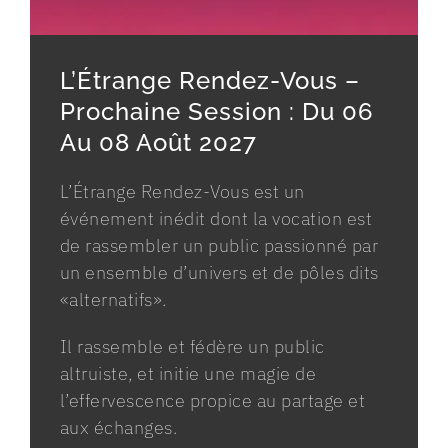
L’Étrange Rendez-Vous –
Prochaine Session : Du 06
Au 08 Août 2027
L’Étrange Rendez-Vous est un
événement inédit dont la vocation est
de rassembler un public passionné par
un ensemble d’univers et de pôles dits
«alternatifs».
Il rassemble et fédère un public
altruiste, et initie une magie de
l’effervescence propice au partage et
aux échanges.