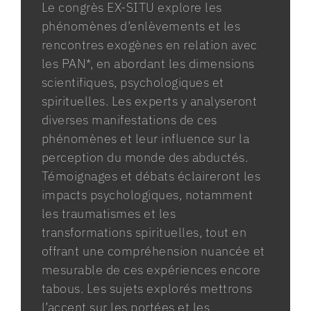
Le congrès EX-SITU explore les
phénomènes d’enlèvements et les
rencontres exogènes en relation avec
les PAN*, en abordant les dimensions
scientifiques, psychologiques et
spirituelles. Les experts y analyseront
diverses manifestations de ces
phénomènes et leur influence sur la
perception du monde des abductés.
Témoignages et débats éclaireront les
impacts psychologiques, notamment
les traumatismes et les
transformations spirituelles, tout en
offrant une compréhension nuancée et
mesurable de ces expériences encore
tabous. Les sujets explorés mettrons
l’accent sur les portées et les