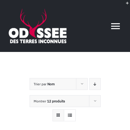
Passer
au
contenu
Tog
Nav
Accueil
L’association
Trier par
Nom
Voyages conférences
Montrer
12 produits
Événements