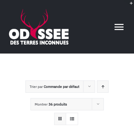
Passer
au
contenu
Tog
Nav
Accueil
L’association
Trier par
Commande par défaut
Voyages conférences
Montrer
36 produits
Événements