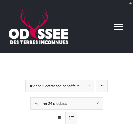
Passer
au
contenu
Tog
Nav
Accueil
L’association
Trier par
Commande par défaut
Voyages conférences
Montrer
24 produits
Événements