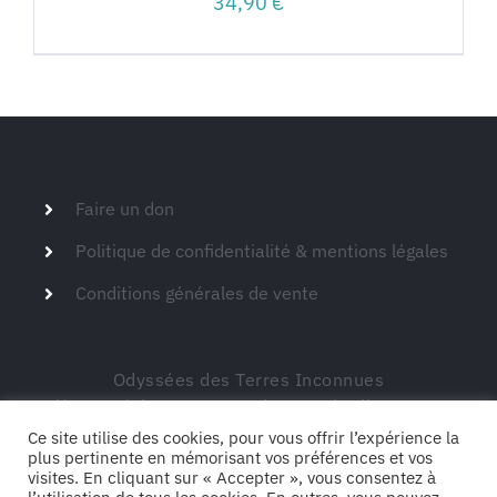
34,90
€
Faire un don
Politique de confidentialité & mentions légales
Conditions générales de vente
Odyssées des Terres Inconnues
Siège social – 149 route de Montdardier 30770
Blandas
Ce site utilise des cookies, pour vous offrir l’expérience la
plus pertinente en mémorisant vos préférences et vos
visites. En cliquant sur « Accepter », vous consentez à