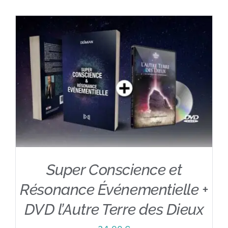
Contact
Super Conscience et
Résonance Événementielle +
DVD l’Autre Terre des Dieux
AJOUTER AU PANIER
/
DÉTAILS