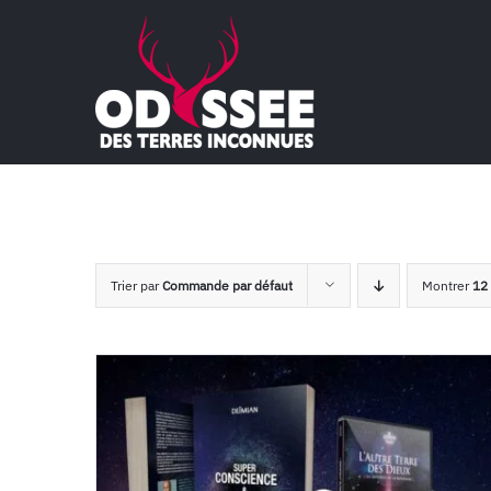
Passer
au
contenu
Trier par
Commande par défaut
Montrer
12 