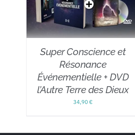
Super Conscience et
Résonance
Événementielle + DVD
AJOUTER AU PANIER
/
APERÇU
l’Autre Terre des Dieux
34,90
€