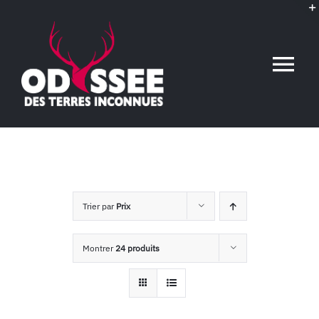
Passer
au
contenu
Tog
Nav
Accueil
L’association
Trier par
Prix
Voyages conférences
Montrer
24 produits
Événements