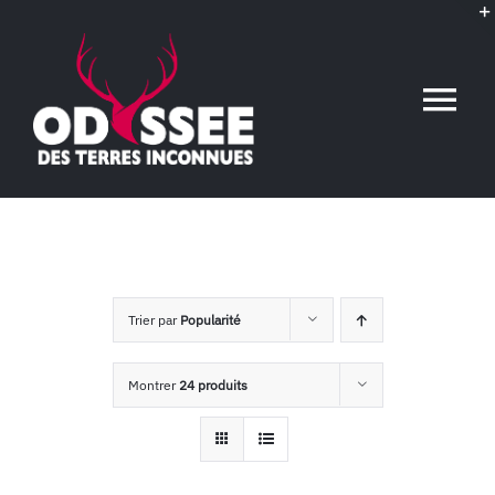
Passer
au
contenu
Tog
Nav
Accueil
L’association
Trier par
Popularité
Voyages conférences
Montrer
24 produits
Événements