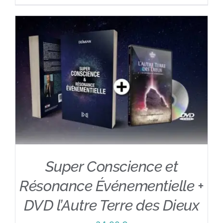
Super Conscience et
Résonance Événementielle +
DVD l’Autre Terre des Dieux
AJOUTER AU PANIER
/
DÉTAILS