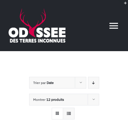
Passer
au
contenu
Tog
Nav
Accueil
L’association
Trier par
Date
Voyages conférences
Montrer
12 produits
Événements