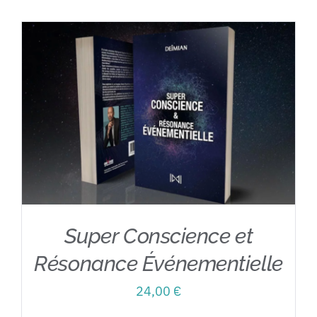
Contact
Super Conscience et
Résonance Événementielle
24,00
€
AJOUTER AU PANIER
/
DÉTAILS