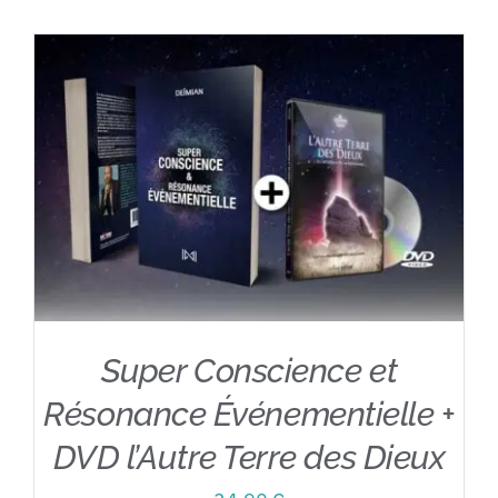
Contact
Super Conscience et
Résonance Événementielle +
DVD l’Autre Terre des Dieux
AJOUTER AU PANIER
/
DÉTAILS