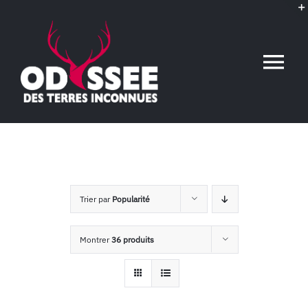
Passer
au
contenu
Tog
Nav
Accueil
L’association
Trier par
Popularité
Voyages conférences
Montrer
36 produits
Événements