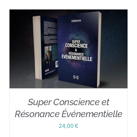
Contact
Super Conscience et
Résonance Événementielle
24,00
€
AJOUTER AU PANIER
/
DÉTAILS