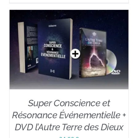
Super Conscience et
Résonance Événementielle +
DVD l’Autre Terre des Dieux
AJOUTER AU PANIER
/
DÉTAILS