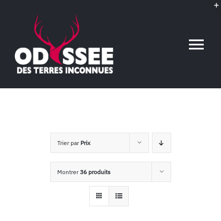
Passer
au
contenu
Tog
Nav
Accueil
L’association
Trier par
Prix
Voyages conférences
Montrer
36 produits
Événements