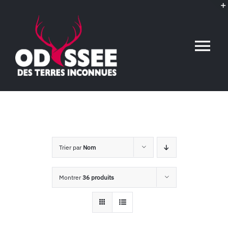
Passer
au
contenu
Tog
Nav
Accueil
L’association
Trier par
Nom
Voyages conférences
Montrer
36 produits
Événements