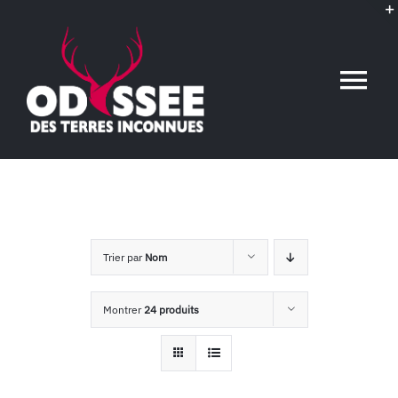
Passer
au
contenu
Tog
Nav
Accueil
L’association
Trier par
Nom
Voyages conférences
Montrer
24 produits
Événements